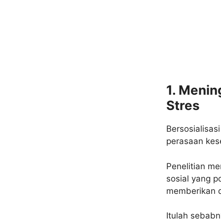
1. Menin
Stres
Bersosialisas
perasaan kese
Penelitian m
sosial yang po
memberikan d
Itulah sebabn