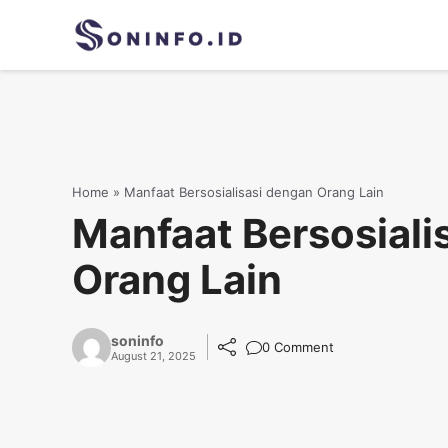
Skip
to
content
Home
»
Manfaat Bersosialisasi dengan Orang Lain
Manfaat Bersosiali
Orang Lain
soninfo
0 Comment
August 21, 2025