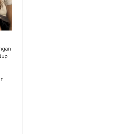
engan
dup
an