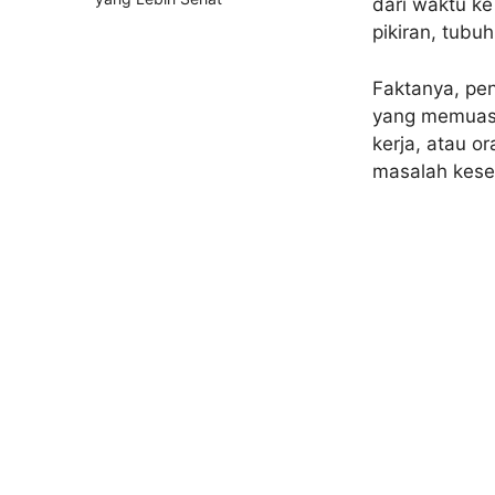
dari waktu ke 
pikiran, tubuh
Faktanya, pe
yang memuask
kerja, atau or
masalah keseh