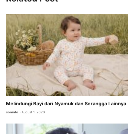
e
er
l
s
gr
b
A
a
o
p
m
o
p
k
Melindungi Bayi dari Nyamuk dan Serangga Lainnya
soninfo
August 1, 2026