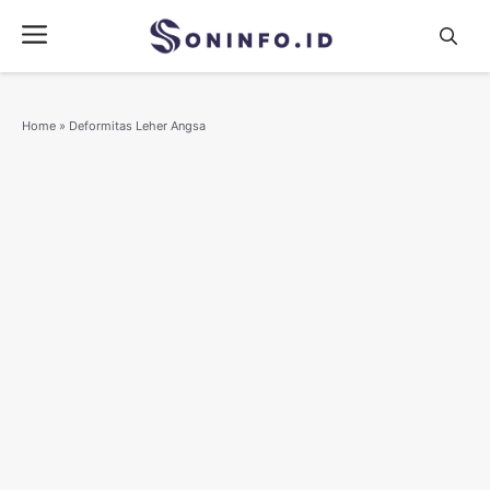
Skip
Menu
to
content
Home
»
Deformitas Leher Angsa