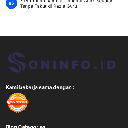
7 Potongan Rambut Ganteng Anak Sekolah
Tanpa Takut di Razia Guru
Kami bekerja sama dengan :
Blog Categories