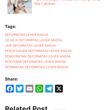
Kita Lakukan
Tags:
DEFORMITAS LEHER ANGSA
GEJALA DEFORMITAS LEHER ANGSA
JARI DEFORMITAS LEHER ANGSA
PENCEGAHAN DEFORMITAS LEHER ANGSA
PENGOBATAN DEFORMITAS LEHER ANGSA
PENYEBAB DEFORMITAS LEHER ANGSA
PERAWATAN DEFORMITAS LEHER ANGSA
Share:
F
T
E
W
T
X
a
w
m
h
el
c
itt
ai
at
e
Related Post