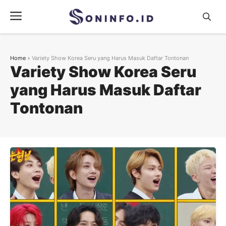
Skip
Menu
to
content
Home
»
Variety Show Korea Seru yang Harus Masuk Daftar Tontonan
Variety Show Korea Seru
yang Harus Masuk Daftar
Tontonan