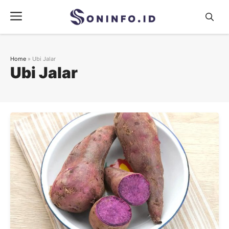
Skip
Menu
to
content
Home
»
Ubi Jalar
Ubi Jalar