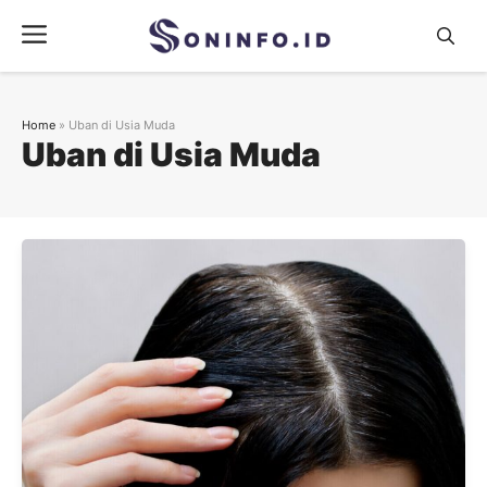
Skip
Menu
to
content
Home
»
Uban di Usia Muda
Uban di Usia Muda