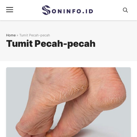
Skip
Menu
to
content
Home
»
Tumit Pecah-pecah
Tumit Pecah-pecah