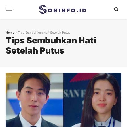
Skip
Menu
to
content
Home
»
Tips Sembuhkan Hati Setelah Putus
Tips Sembuhkan Hati
Setelah Putus