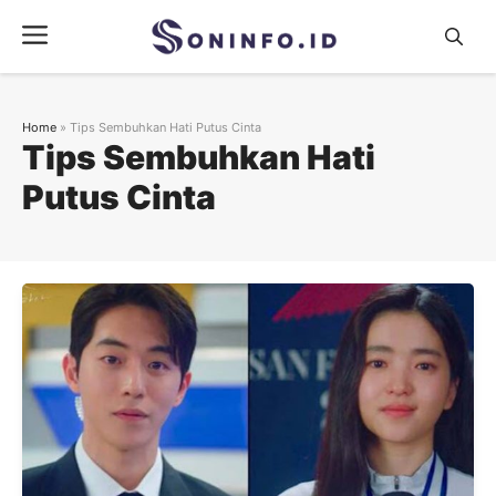
Skip
Menu
to
content
Home
»
Tips Sembuhkan Hati Putus Cinta
Tips Sembuhkan Hati
Putus Cinta