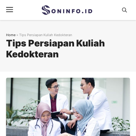
Skip
Menu
to
content
Home
»
Tips Persiapan Kuliah Kedokteran
Tips Persiapan Kuliah
Kedokteran