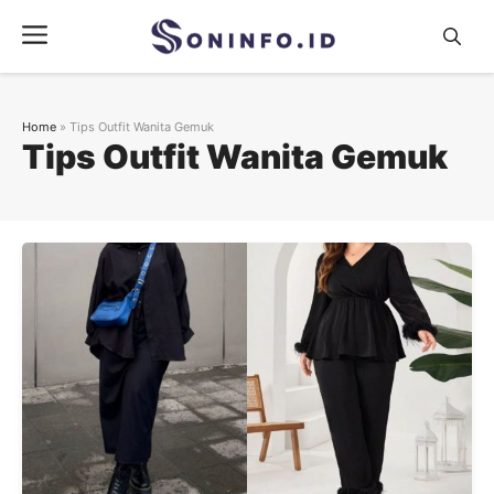
Skip
Menu
to
content
Home
»
Tips Outfit Wanita Gemuk
Tips Outfit Wanita Gemuk