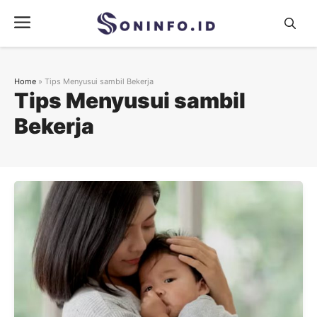
Skip
Menu
to
content
Home
»
Tips Menyusui sambil Bekerja
Tips Menyusui sambil
Bekerja