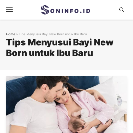
Skip
Menu
to
content
Home
»
Tips Menyusui Bayi New Born untuk Ibu Baru
Tips Menyusui Bayi New
Born untuk Ibu Baru