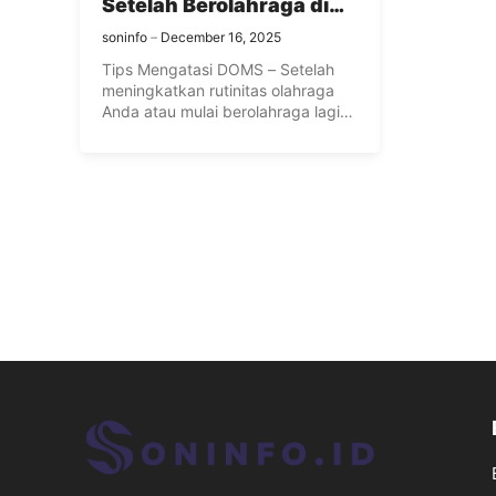
Setelah Berolahraga di
Rumah
soninfo
December 16, 2025
Tips Mengatasi DOMS – Setelah
meningkatkan rutinitas olahraga
Anda atau mulai berolahraga lagi
setelah sekian ...