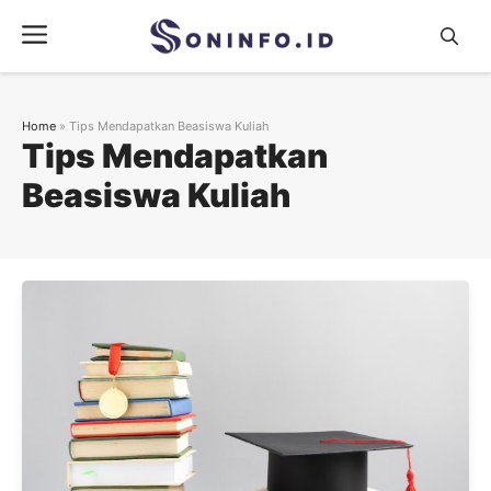
Skip
Menu
to
content
Home
»
Tips Mendapatkan Beasiswa Kuliah
Tips Mendapatkan
Beasiswa Kuliah