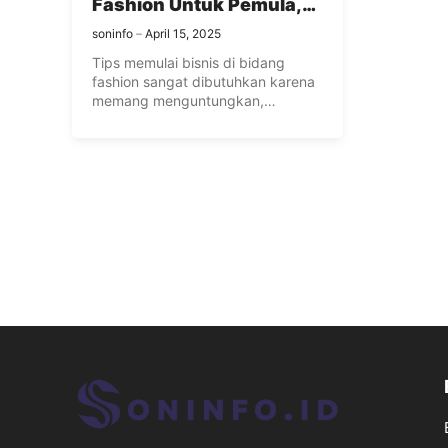
Fashion Untuk Pemula,
Apakah Sulit?
soninfo
April 15, 2025
Tips memulai bisnis di bidang
fashion sangat dibutuhkan karena
memang menguntungkan,
terutama bagi mereka yang ...