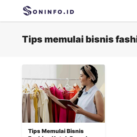
Skip
to
content
Tips memulai bisnis fash
Tips Memulai Bisnis