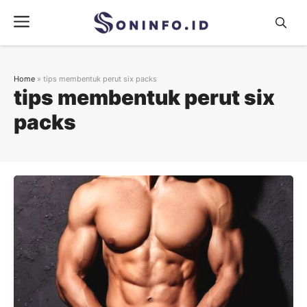
Skip
Menu
to
content
Home
»
tips membentuk perut six packs
tips membentuk perut six
packs