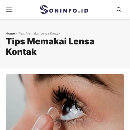
Skip
Menu
to
content
Home
»
Tips Memakai Lensa Kontak
Tips Memakai Lensa
Kontak