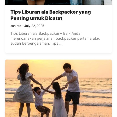
Tips Liburan ala Backpacker yang
Penting untuk Dicatat
soninfo
July 22, 2025
Tips Liburan ala Backpacker – Baik Anda
merencanakan perjalanan backpacker pertama atau
sudah berpengalaman, Tips ...