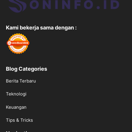
Kami bekerja sama dengan :
Blog Categories
Berita Terbaru
Teknologi
Keuangan
Tips & Tricks