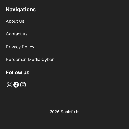
Navigations
About Us
Contact us
Privacy Policy
Perdoman Media Cyber
Follow us
X
Facebook
Instagram
2026 Soninfo.id