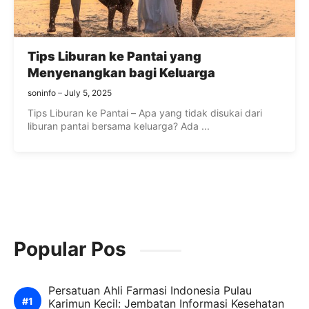
Tips Liburan ke Pantai yang
Menyenangkan bagi Keluarga
soninfo
July 5, 2025
Tips Liburan ke Pantai – Apa yang tidak disukai dari
liburan pantai bersama keluarga? Ada ...
Popular Pos
Persatuan Ahli Farmasi Indonesia Pulau
Karimun Kecil: Jembatan Informasi Kesehatan