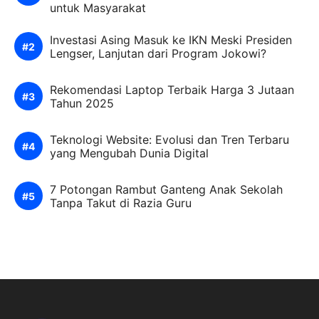
untuk Masyarakat
Investasi Asing Masuk ke IKN Meski Presiden
Lengser, Lanjutan dari Program Jokowi?
Rekomendasi Laptop Terbaik Harga 3 Jutaan
Tahun 2025
Teknologi Website: Evolusi dan Tren Terbaru
yang Mengubah Dunia Digital
7 Potongan Rambut Ganteng Anak Sekolah
Tanpa Takut di Razia Guru