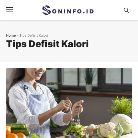
Skip
Menu
to
content
Home
»
Tips Defisit Kalori
Tips Defisit Kalori