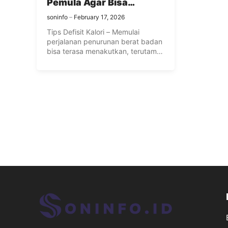
Pemula Agar Bisa
Konsisten
soninfo
February 17, 2026
Tips Defisit Kalori – Memulai
perjalanan penurunan berat badan
bisa terasa menakutkan, terutama
ketika Anda ...