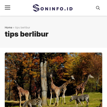
Skip
Menu
to
content
Home
»
tips berlibur
tips berlibur