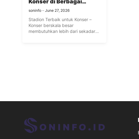
Konser di Berbagai
Negara
soninfo
June 27, 2026
Stadion Terbaik untuk Konser –
Konser berskala besar
membutuhkan lebih dari sekadar
penampil berbakat—mereka juga
...