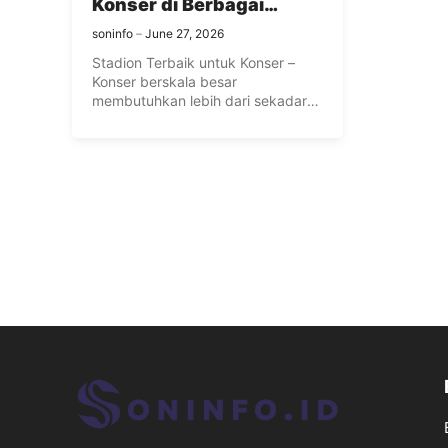
Konser di Berbagai
Negara
soninfo
June 27, 2026
Stadion Terbaik untuk Konser –
Konser berskala besar
membutuhkan lebih dari sekadar
penampil berbakat—mereka juga
...