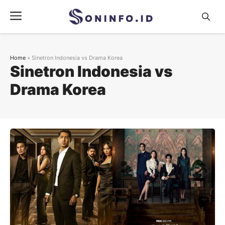
Skip
Menu
to
content
Home
»
Sinetron Indonesia vs Drama Korea
Sinetron Indonesia vs
Drama Korea