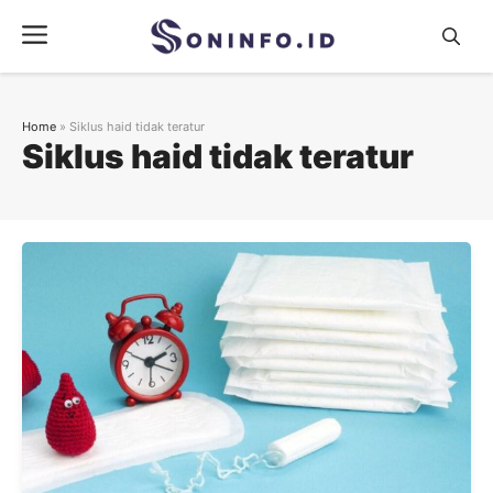
Skip
Menu
to
content
Home
»
Siklus haid tidak teratur
Siklus haid tidak teratur