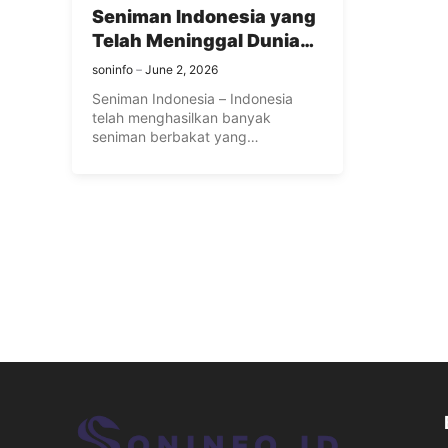
Seniman Indonesia yang
Telah Meninggal Dunia
Namun Tetap Dikenang
soninfo
June 2, 2026
Seniman Indonesia – Indonesia
telah menghasilkan banyak
seniman berbakat yang
meninggalkan dampak abadi pada
industri ...