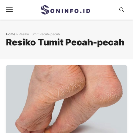
Skip
Menu
to
content
Home
»
Resiko Tumit Pecah-pecah
Resiko Tumit Pecah-pecah