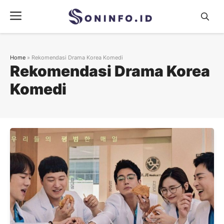
Skip
Menu
to
content
Home
»
Rekomendasi Drama Korea Komedi
Rekomendasi Drama Korea
Komedi