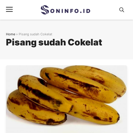
Skip
Menu
to
content
Home
»
Pisang sudah Cokelat
Pisang sudah Cokelat