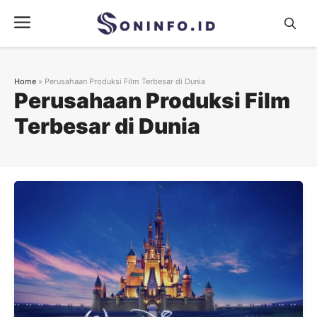
Skip
Menu
to
content
Home
»
Perusahaan Produksi Film Terbesar di Dunia
Perusahaan Produksi Film
Terbesar di Dunia