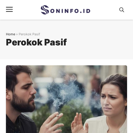
Skip
Menu
to
content
Home
»
Perokok Pasif
Perokok Pasif