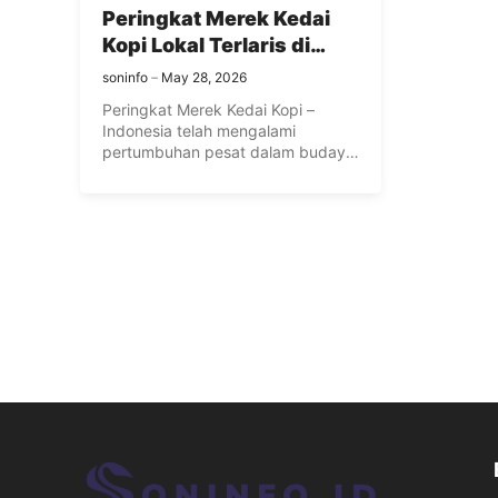
Peringkat Merek Kedai
Kopi Lokal Terlaris di
Indonesia dan Alasan
soninfo
May 28, 2026
Kesuksesannya
Peringkat Merek Kedai Kopi –
Indonesia telah mengalami
pertumbuhan pesat dalam budaya
kopi selama dekade ...