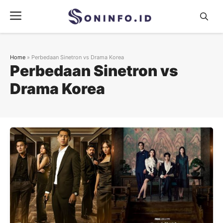
Skip
Menu
to
content
Home
»
Perbedaan Sinetron vs Drama Korea
Perbedaan Sinetron vs
Drama Korea