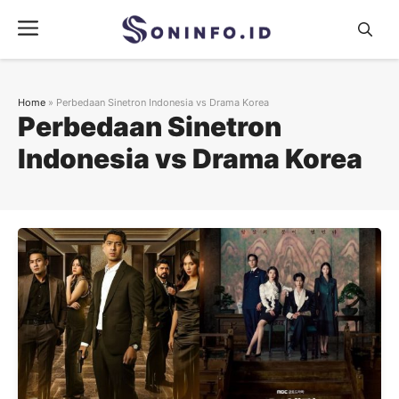
Skip
Menu
to
content
Home
»
Perbedaan Sinetron Indonesia vs Drama Korea
Perbedaan Sinetron
Indonesia vs Drama Korea