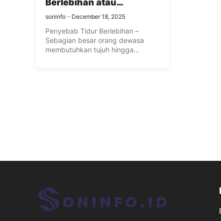
Berlebihan atau
Hypersomnia
soninfo
December 18, 2025
Penyebab Tidur Berlebihan –
Sebagian besar orang dewasa
membutuhkan tujuh hingga
sembilan jam tidur berkualitas ...