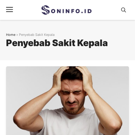
Skip
Menu
to
content
Home
»
Penyebab Sakit Kepala
Penyebab Sakit Kepala