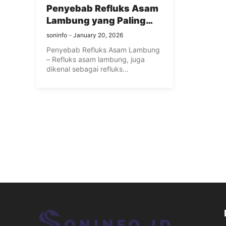
Penyebab Refluks Asam
Lambung yang Paling
Umum Terjadi
soninfo
January 20, 2026
Penyebab Refluks Asam Lambung
– Refluks asam lambung, juga
dikenal sebagai refluks
gastroesofageal (GER), adalah ...