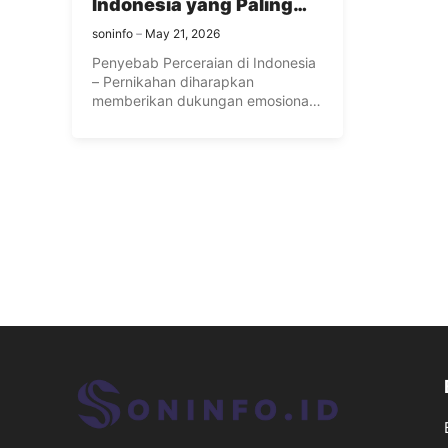
Indonesia yang Paling
Umum Terjadi
soninfo
May 21, 2026
Penyebab Perceraian di Indonesia
– Pernikahan diharapkan
memberikan dukungan emosional,
stabilitas, dan kebersamaan
seumur hidup. ...