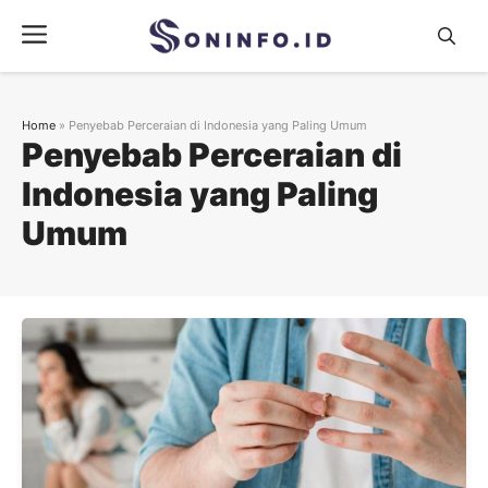
Skip
Menu
to
content
Home
»
Penyebab Perceraian di Indonesia yang Paling Umum
Penyebab Perceraian di
Indonesia yang Paling
Umum