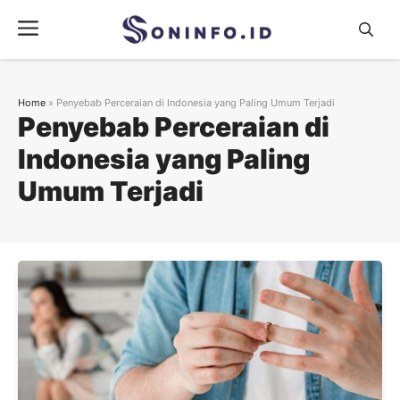
Skip
Menu
to
content
Home
»
Penyebab Perceraian di Indonesia yang Paling Umum Terjadi
Penyebab Perceraian di
Indonesia yang Paling
Umum Terjadi