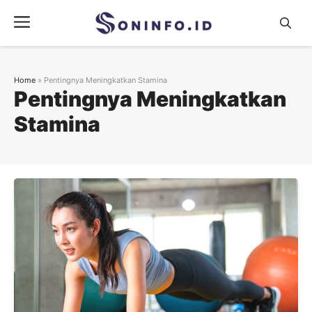
Skip
Menu
to
content
Home
»
Pentingnya Meningkatkan Stamina
Pentingnya Meningkatkan
Stamina