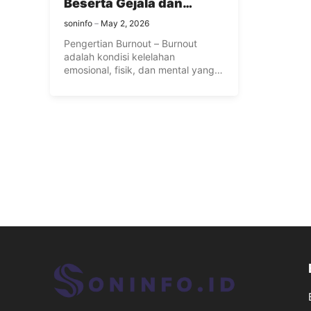
Beserta Gejala dan
Penyebabnya
soninfo
May 2, 2026
Pengertian Burnout – Burnout
adalah kondisi kelelahan
emosional, fisik, dan mental yang
disebabkan oleh stres ...