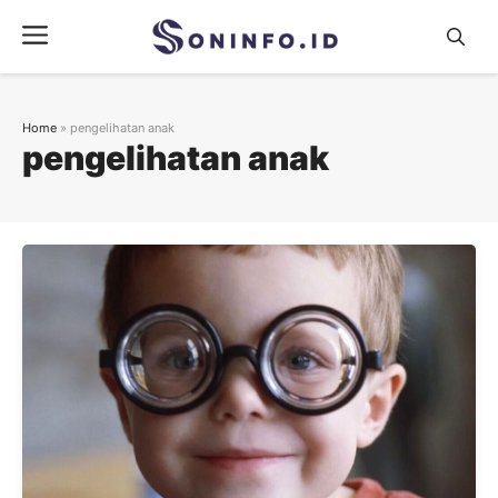
Skip
Menu
to
content
Home
»
pengelihatan anak
pengelihatan anak