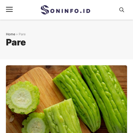
Skip
Menu
to
content
Home
»
Pare
Pare