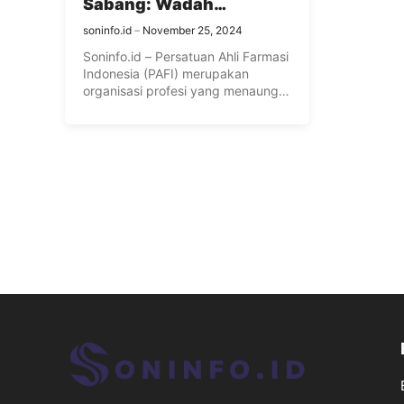
Sabang: Wadah
Profesional Ahli Farmasi
soninfo.id
November 25, 2024
di Kota Sabang
Soninfo.id – Persatuan Ahli Farmasi
Indonesia (PAFI) merupakan
organisasi profesi yang menaungi
para tenaga farmasi ...