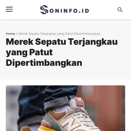
Skip
Menu
to
content
Home
»
Merek Sepatu Terjangkau yang Patut Dipertimbangkan
Merek Sepatu Terjangkau
yang Patut
Dipertimbangkan