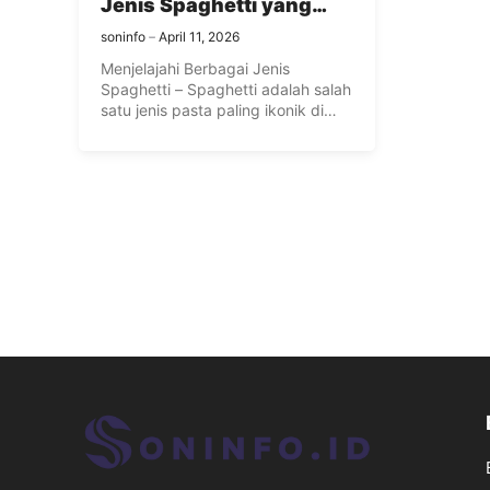
Jenis Spaghetti yang
Ada di Dunia
soninfo
April 11, 2026
Menjelajahi Berbagai Jenis
Spaghetti – Spaghetti adalah salah
satu jenis pasta paling ikonik di
dunia, ...