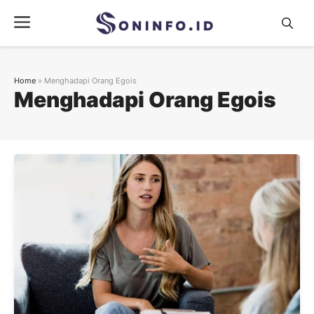
Skip
Menu
to
content
Home
»
Menghadapi Orang Egois
Menghadapi Orang Egois