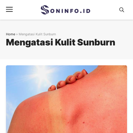
Skip
Menu
to
content
Home
»
Mengatasi Kulit Sunburn
Mengatasi Kulit Sunburn